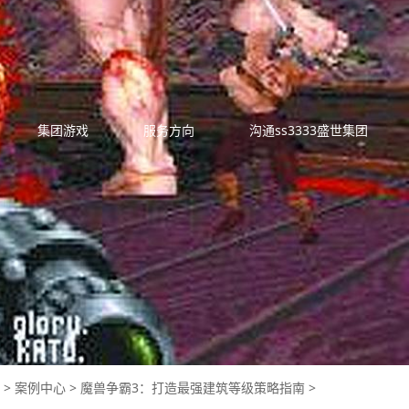
集团游戏
服务方向
沟通ss3333盛世集团
>
案例中心
>
魔兽争霸3：打造最强建筑等级策略指南
>