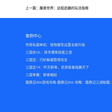
上一篇：魔兽世界：远程武器的玩法指南
案例中心
传奇私服单机：怪物属性设置全面升级
三国杀OL：探寻爆珠技能之道
三国志：巧妙躲避箭塔攻击
三国志14：歼灭鲜卑，武将装备独霸天下
三国争霸：智者崛起
鹿鼎记dos游戏攻略-鹿鼎记dos 攻略：鹿鼎记江湖秘籍