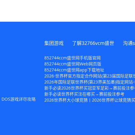
集团游戏
了解32766vcm盛世
沟通s
852744ccm盛世网手机版官网
852744ccm盛世网Web网页版
852744ccm盛世网app下载地址
2026·世界杯官方指定合作网站(第23届国际足联
2026年国际足联世界杯(第23界美加墨)指定网站-FIFA
新手必读2026世界杯买冠亚军足彩→赛前投注参
新手必读世界杯买注在哪买→赛前投注参考
：DOS游戏详尽攻略
2026世界杯大小球竞猜丨2026世界杯让球竞