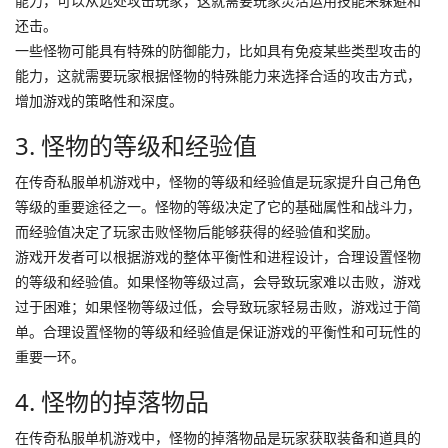
能力，可以从远处攻击玩家，这就需要玩家灵活运用技能来躲避和
还击。
一些怪物可能具有特殊的防御能力，比如具有免疫某些类型攻击的
能力，这就需要玩家根据怪物的特殊能力来选择合适的攻击方式，
增加游戏的策略性和深度。
3. 怪物的等级和经验值
在传奇私服单机游戏中，怪物的等级和经验值是玩家提升自己角色
等级的重要途径之一。怪物的等级决定了它的基础属性和战斗力，
而经验值决定了玩家击败怪物后能够获得的经验值和奖励。
游戏开发者可以根据游戏的整体平衡性和进程设计，合理设置怪物
的等级和经验值。如果怪物等级过高，会导致玩家难以击败，游戏
过于困难；如果怪物等级过低，会导致玩家轻易击败，游戏过于简
单。合理设置怪物的等级和经验值是保证游戏的平衡性和可玩性的
重要一环。
4. 怪物的掉落物品
在传奇私服单机游戏中，怪物的掉落物品是玩家获取装备和道具的