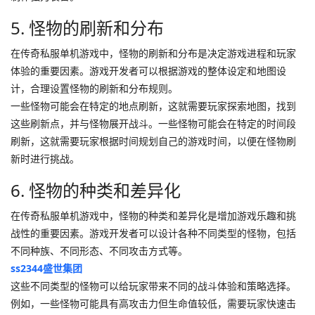
5. 怪物的刷新和分布
在传奇私服单机游戏中，怪物的刷新和分布是决定游戏进程和玩家
体验的重要因素。游戏开发者可以根据游戏的整体设定和地图设
计，合理设置怪物的刷新和分布规则。
一些怪物可能会在特定的地点刷新，这就需要玩家探索地图，找到
这些刷新点，并与怪物展开战斗。一些怪物可能会在特定的时间段
刷新，这就需要玩家根据时间规划自己的游戏时间，以便在怪物刷
新时进行挑战。
6. 怪物的种类和差异化
在传奇私服单机游戏中，怪物的种类和差异化是增加游戏乐趣和挑
战性的重要因素。游戏开发者可以设计各种不同类型的怪物，包括
不同种族、不同形态、不同攻击方式等。
ss2344盛世集团
这些不同类型的怪物可以给玩家带来不同的战斗体验和策略选择。
例如，一些怪物可能具有高攻击力但生命值较低，需要玩家快速击