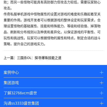
败；而另一些怪物可能具有高防御力但攻击力较低，需要玩家耐心
攻击。
传奇私服单机游戏中怪物属性的设置对游戏的难度和乐趣起着至关
重要的作用。游戏开发者可以根据游戏的整体设定和玩家需求，合
理设置怪物的基础属性、技能和特殊能力、等级和经验值、掉落物
品、刷新和分布规则以及种类和差异化，以保证游戏的平衡性、可
玩性和挑战性。玩家可以根据怪物的属性和特点，制定合适的战斗
策略，提升自己的游戏实力。
上一篇：三国杀OL：探寻爆珠技能之道
案例中心
集团游戏
了解32766vcm盛世
沟通ss3333盛世集团