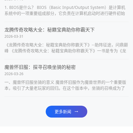
1. BIOS是什么？ BIOS（Basic Input/Output System）是计算机
系统中的一项重要组成部分，它负责在计算机启动时进行硬件初始
化和自检，以及提供基本的输入输出功能。BIOS通...
龙腾传奇攻略大全：秘籍宝典助你称霸天下
2026-03-31
《龙腾传奇攻略大全：秘籍宝典助你称霸天下》--助阵征途，问鼎巅
峰 《龙腾传奇攻略大全：秘籍宝典助你称霸天下》一书是专为《龙
腾传奇》游戏打造的权威攻略宝典，它涵盖了游戏中的方方面面，
为玩家指引方向，助其...
魔兽怀旧服：探寻召唤坐骑的秘密
2026-03-26
一、魔兽怀旧服坐骑的意义 魔兽怀旧服作为魔兽世界的一个重要版
本，吸引了大量老玩家的回归。在这个版本中，坐骑的召唤成为了
玩家们追求的目标之一。坐骑不仅仅是一种交通工具，更是玩家实
力和荣誉的象征。拥有一匹...
更多新闻