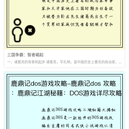
三国争霸：智者崛起
一、诸葛亮的背景和起步 诸葛亮，字孔明，是中国历史上著名的政治家、军事家和文学家，他在三国时期为刘备效力，被誉为“卧龙先生”。诸葛亮出生于一个贫寒的家庭，但凭借着聪明才智和勤奋努力，逐渐崭露头角。在刘...