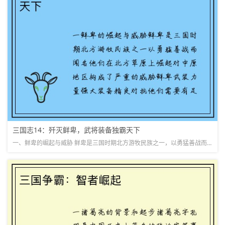
三国志14：歼灭鲜卑，武将装备独霸天下
一、鲜卑的崛起与威胁 鲜卑是三国时期北方游牧民族之一，以勇猛善战而闻名。他们在北方草原上崛起，对中原地区构成了严重的威胁。鲜卑武装力量强大，装备精良，对抗他们需要有足够的武将和装备。s&#x...