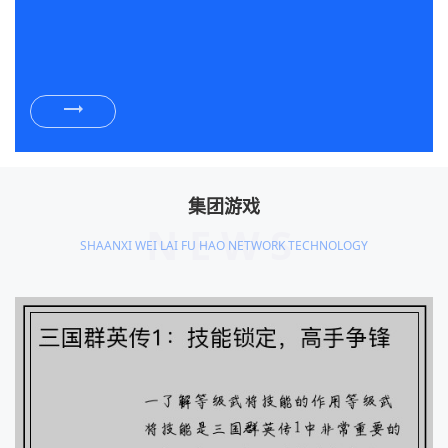
集团游戏
NEWS
SHAANXI WEI LAI FU HAO NETWORK TECHNOLOGY