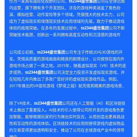
作为一家具有国际化视野的公司，
ss2344盛世集团
公司在全球范围
内运营，旗下拥有多个开发团队，涉及的游戏种类涵盖了角色扮
演、模拟经营、动作冒险等多个领域。凭借强大的技术实力，公司
成为了虚拟现实和增强现实技术应用领域的先驱，致力于推动游戏
体验的极限突破。在多年的发展过程中，
ss2344盛世集团
公司不断
突破技术瓶颈，创新出一系列拥有高度互动性和沉浸感的游戏作
品，深受全球玩家喜爱。
公司成立初期，
ss2344盛世集团
公司专注于传统2D与3D游戏的开
发。凭借高质量的游戏画面和精良的剧情设计，公司很快在国内外
游戏市场占据了一席之地。2015年，随着虚拟现实（VR）技术的逐
步成熟，
ss2344盛世集团
公司决定全力投资开发虚拟现实游戏，并
在短短几年内推出了多款广受好评的虚拟现实游戏作品。例如，
2017年推出的VR冒险游戏《梦境之城》就凭借其精美的游戏场景、
丰富的故事情节以及高度沉浸的互动体验，在全球范围内获得了多
个游戏奖项。
除了VR技术，
ss2344盛世集团
公司还在人工智能（AI）和区块链技
术上做出了重要投入。AI技术的引入使得公司所开发的游戏角色更
加智能，能够根据玩家的行为做出实时反应，从而创造出更具挑战
性和互动性的游戏体验。区块链技术的应用则使得游戏内虚拟物品
的交易变得更加透明和安全，推动了公司在全球游戏产业中的领导
地位。