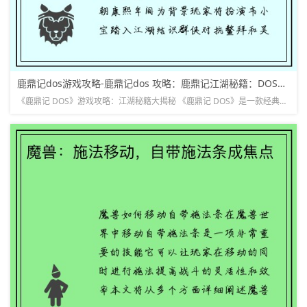
鹿鼎记dos游戏攻略-鹿鼎记dos 攻略：鹿鼎记江湖秘籍：DOS游戏详尽攻略
《鹿鼎记 DOS》游戏攻略：江湖秘籍大揭秘 《鹿鼎记 DOS》是一款经典的 DOS 游戏，改编自金庸的同名武侠小说。游戏以清朝康熙年间为背景，玩家将扮演韦小宝，踏入江湖，结识群侠，对抗鳌拜和吴三桂。本...