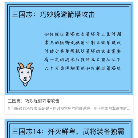
三国志：巧妙躲避箭塔攻击
如何躲过箭塔攻击 箭塔是三国时期常见的防御设施，用于射击敌军进攻时的士兵。要想躲过箭塔的攻击，需要有一定的战术和技巧。本文将从以下几个方面详细阐述如何躲过箭塔攻击。 了解箭塔的射程和攻击方式 要了解箭...