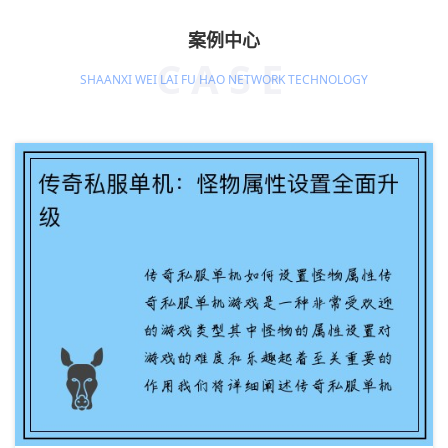
案例中心
CASE
SHAANXI WEI LAI FU HAO NETWORK TECHNOLOGY